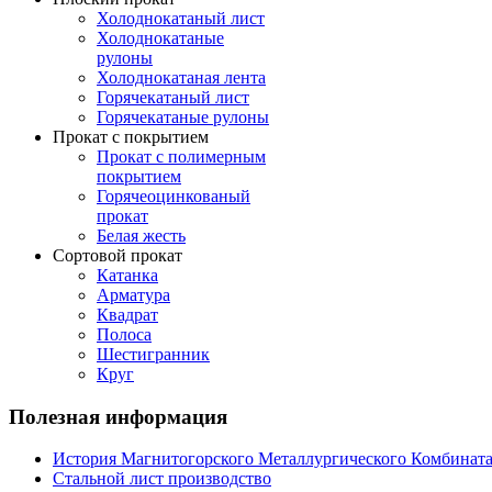
Холоднокатаный лист
Холоднокатаные
рулоны
Холоднокатаная лента
Горячекатаный лист
Горячекатаные рулоны
Прокат с покрытием
Прокат с полимерным
покрытием
Горячеоцинкованый
прокат
Белая жесть
Сортовой прокат
Катанка
Арматура
Квадрат
Полоса
Шестигранник
Круг
Полезная
информация
История Магнитогорского Металлургического Комбинат
Стальной лист производство