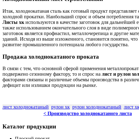
Итак, холоднокатаная сталь как готовый продукт представляет 
холодной прокатки. Наибольший спрос и объем потребления так
Листы хк
используются в качестве заготовок для дальнейшей е
также использованием окончательного слоя в виде полимерног
заготовок является профнастил,
металлочерепица
и другие мат
зданий. Исходя из выше изложенного, становится понятно, что
развитие промышленного потенциала любого государства.
Продажа холоднокатаного проката
В связи с тем, что основной сферой применения металлопроката 
подвержено сезонному фактору, то и спрос на
лист и рулон х
факторами связаны и различные объемы производства в различн
дефицит или излишки продукции на рынке.
лист холоднокатаный
рулон хк
рулон холоднокатаный
лист х
< Производство холоднокатаного листа
Каталог
продукции
Плоский прокат