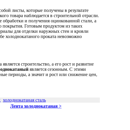
собой листы, которые получены в результате
ого товара наблюдается в строительной отрасли.
е обработки и получения оцинкованной стали, а
о покрытия. Готовым продуктом из таких
ериалы для отделки наружных стен и кровли
 бе холоднокатаного проката невозможно
является строительство, а его рост и развитие
олоднокатаный
является сезонным. С этими
ые периоды, а значит и рост или снижение цен,
к
холоднокатаная сталь
Лента холоднокатаная >