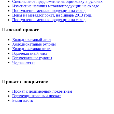
Специальное предложение на оцинковку в рулонах
Изменение наличия металлопродукции на складе
Поступление металлопродукции на склад
Цены на металлопрокат, на Январь 2013 года
Поступление металлопродукции на склад
Плоский
прокат
Холоднокатаный лист
Холоднокатаные рулоны
Холоднокатаная лента
Горячекатаный лист
Горячекатаные рулоны
Черная жесть
Прокат
с покрытием
Прокат с полимерным покрытием
Горячеоцинкованый прокат
Белая жесть