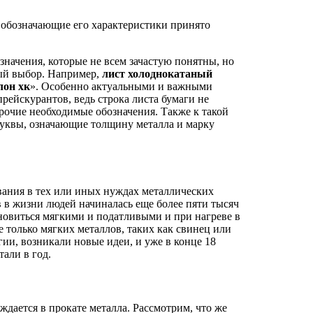
 обозначающие его характеристики принято
начения, которые не всем зачастую понятны, но
ный выбор. Например,
лист холоднокатаный
лон хк
». Особенно актуальными и важными
рейскурантов, ведь строка листа бумаги не
прочие необходимые обозначения. Также к такой
буквы, означающие толщину металла и марку
вания в тех или иных нуждах металлических
 в жизни людей начиналась еще более пяти тысяч
ановиться мягкими и податливыми и при нагреве в
е только мягких металлов, таких как свинец или
ии, возникали новые идеи, и уже в конце 18
али в год.
ждается в прокате металла. Рассмотрим, что же