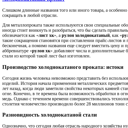
Слишком длинные названия того или иного товара, а особенно
сокращать в любой отрасли.
Для металлопроката также используются свои специальные обоз
иногда стоит вникнуть и разобраться, что бы сделать правиль
обозначается как «
лист хк
», а
рулон холоднокатаный
, как «
ру
такие сокращения становятся при составлении прайс-листов и п
бесконечная, а помимо названия еще следует вместить цену и 
аббревиатуре «
рулон хк
» добавляют числа и дополнительные 
стали из которой такой лист был изготовлен.
Производство холоднокатаного проката: истоки
Сегодня жизнь человека невозможно представить без использо
изделий. История начала применения металлических предметов
лет назад, когда люди заметили свойства некоторых камней ст
огне. Конечно, в те времена была возможность обработки в огн
медь. Однако с течением времени совершенствовались технолог
столетия человечество производило более 28 миллионов тонн ст
Разновидность холоднокатаной стали
Однозначно, что сегодня любая отрасль народного хозяйства ну