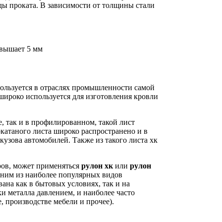
ды проката. В зависимости от толщины стали
евышает 5 мм
пользуется в отраслях промышленности самой
ироко используется для изготовления кровли
, так и в профилированном, такой лист
катаного листа широко распространено и в
узова автомобилей. Также из такого листа хк
ров, может применяться
рулон хк
или
рулон
дним из наиболее популярных видов
вана как в бытовых условиях, так и на
и металла давлением, и наиболее часто
, производстве мебели и прочее).