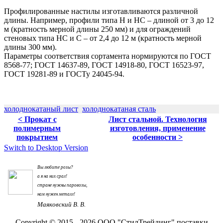
Профилированные
настилы
изготавливаются различной
длины. Например, профили типа Н и НС – длиной от 3 до 12
м (кратность мерной длины 250 мм) и для ограждений
стеновых
типа НС и С – от 2,4 до 12 м (кратность мерной
длины 300 мм).
Параметры соответствия сортамента нормируются по ГОСТ
8568-77; ГОСТ 14637-89, ГОСТ 14918-80, ГОСТ 16523-97,
ГОСТ 19281-89 и ГОСТу 24045-94.
холоднокатаный лист
холоднокатаная сталь
< Прокат с
Лист стальной. Технология
полимерным
изготовления, применение
покрытием
особенности >
Switch to Desktop Version
Вы любите розы?
а я на них срал!
стране нужны паровозы,
нам нужен металл!
Маяковский В. В.
Copyright © 2015 - 2026 ООО "СтилТрейдинг" поставки