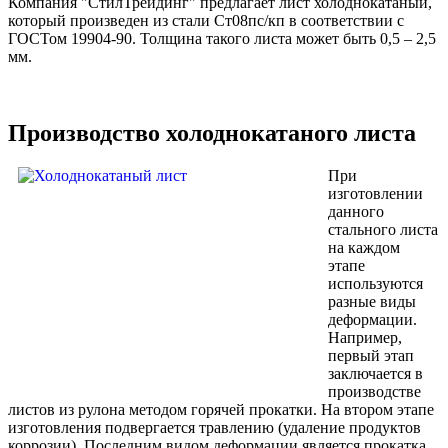
Компания "СтилТрейдинг" предлагает лист холоднокатаный,
который произведен из стали Ст08пс/кп в соответствии с
ГОСТом 19904-90. Толщина такого листа может быть 0,5 – 2,5
мм.
Производство холоднокатаного листа
При
изготовлении
данного
стального листа
на каждом
этапе
используются
разные виды
деформации.
Например,
первый этап
заключается в
производстве
листов из рулона методом горячей прокатки. На втором этапе
изготовления подвергается травлению (удаление продуктов
коррозии). Последним видом деформации является прокатка